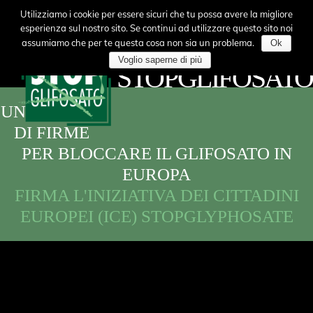
COALIZIONE
Utilizziamo i cookie per essere sicuri che tu possa avere la migliore
esperienza sul nostro sito. Se continui ad utilizzare questo sito noi
ITALIANA
assumiamo che per te questa cosa non sia un problema.
Ok
Voglio saperne di più
STOPGLIFOSATO
UN MILIONE
DI FIRME
PER BLOCCARE IL GLIFOSATO IN
EUROPA
FIRMA L'INIZIATIVA DEI CITTADINI
EUROPEI (ICE) STOPGLYPHOSATE