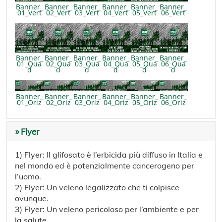
Banner_
Banner_
Banner_
Banner_
Banner_
Banner_
01_Vert
02_Vert
03_Vert
04_Vert
05_Vert
06_Vert
Banner_
Banner_
Banner_
Banner_
Banner_
Banner_
01_Qua
02_Qua
03_Qua
04_Qua
05_Qua
06_Qua
d
d
d
d
d
d
Banner_
Banner_
Banner_
Banner_
Banner_
Banner_
01_Oriz
02_Oriz
03_Oriz
04_Oriz
05_Oriz
06_Oriz
» Flyer
1) Flyer: Il glifosato è l’erbicida più diffuso in Italia e
nel mondo ed è potenzialmente cancerogeno per
l’uomo.
2) Flyer: Un veleno legalizzato che ti colpisce
ovunque.
3) Flyer: Un veleno pericoloso per l’ambiente e per
la salute.