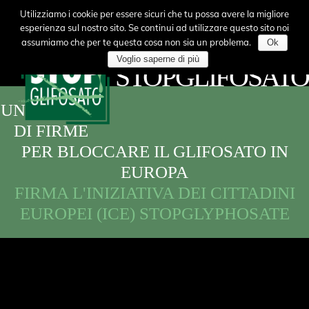
COALIZIONE
Utilizziamo i cookie per essere sicuri che tu possa avere la migliore
esperienza sul nostro sito. Se continui ad utilizzare questo sito noi
ITALIANA
assumiamo che per te questa cosa non sia un problema.
Ok
Voglio saperne di più
STOPGLIFOSATO
UN MILIONE
DI FIRME
PER BLOCCARE IL GLIFOSATO IN
EUROPA
FIRMA L'INIZIATIVA DEI CITTADINI
EUROPEI (ICE) STOPGLYPHOSATE