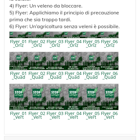
4) Flyer: Un veleno da bloccare.
5) Flyer: Applichiamo il principio di precauzione
prima che sia troppo tardi.
6) Flyer: Un’agricoltura senza veleni è possibile.
Flyer_01
Flyer_02
Flyer_03
Flyer_04
Flyer_05
Flyer_06
_Oriz
_Oriz
_Oriz
_Oriz
_Oriz
_Oriz
Flyer_01
Flyer_02
Flyer_03
Flyer_04
Flyer_05
Flyer_06
_Quad
_Quad
_Quad
_Quad
_Quad
_Quad
Flyer_01
Flyer_02
Flyer_03
Flyer_04
Flyer_05
Flyer_06
_Vert
_Vert
_Vert
_Vert
_Vert
_Vert